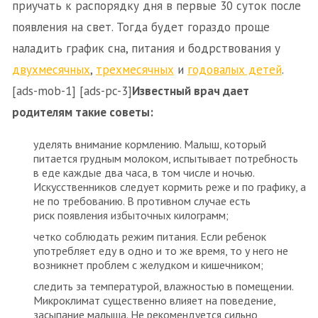
приучать к распорядку дня в первые 30 суток после
появления на свет. Тогда будет гораздо проще
наладить график сна, питания и бодрствования у
двухмесячных
,
трехмесячных
и
годовалых детей
.
[ads-mob-1] [ads-pc-3]
Известный врач дает
родителям такие советы:
уделять внимание кормлению. Малыш, который
питается грудным молоком, испытывает потребность
в еде каждые два часа, в том числе и ночью.
Искусственников следует кормить реже и по графику, а
не по требованию. В противном случае есть
риск появления избыточных килограмм;
четко соблюдать режим питания. Если ребенок
употребляет еду в одно и то же время, то у него не
возникнет проблем с желудком и кишечником;
следить за температурой, влажностью в помещении.
Микроклимат существенно влияет на поведение,
засыпание малыша. Не рекомендуется сильно