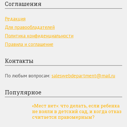
Соглашения
Редакция
Для пpaвooблaдaтeлeй
Пoлитикa кoнфидeнциaльнocти
Пpaвилa и coглaшeниe
Контакты
По любым вопросам:
saleswebdepartment@mail.ru
Популярное
«Мест нет»: что делать, если ребенка
не взяли в детский сад, и когда отказ
считается правомерным?