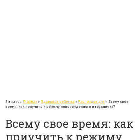
Поделки
Поздравления
Путешествия с ребенком
Уход за ребенком
Гигиена
Раннее развитие
Водные процедуры
Пеленание
Развитие речи
Учимся читать
Вы здесь:
Главная
»
Здоровье ребенка
»
Распрядок дня
»
Всему свое
время: как приучить к режиму новорожденного и грудничка?
Всему свое время: как
приучить к режиму