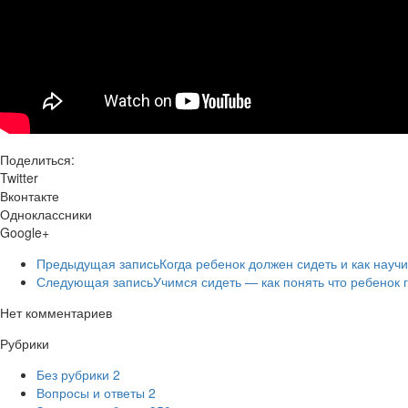
Поделиться:
Twitter
Вконтакте
Одноклассники
Google+
Предыдущая запись
Когда ребенок должен сидеть и как науч
Следующая запись
Учимся сидеть — как понять что ребенок г
Нет комментариев
Рубрики
Без рубрики
2
Вопросы и ответы
2