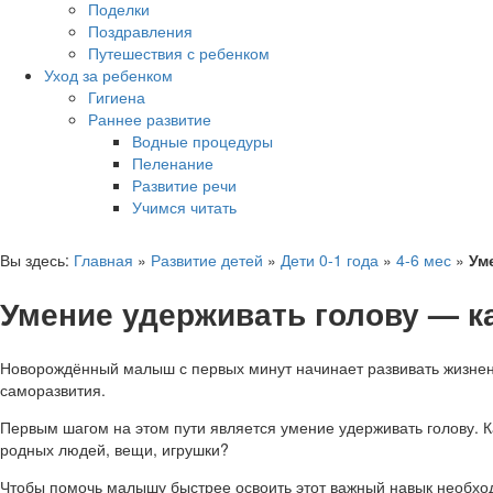
Поделки
Поздравления
Путешествия с ребенком
Уход за ребенком
Гигиена
Раннее развитие
Водные процедуры
Пеленание
Развитие речи
Учимся читать
Вы здесь:
Главная
»
Развитие детей
»
Дети 0-1 года
»
4-6 мес
»
Ум
Умение удерживать голову — ка
Новорождённый малыш с первых минут начинает развивать жизненн
саморазвития.
Первым шагом на этом пути является умение удерживать голову. К
родных людей, вещи, игрушки?
Чтобы помочь малышу быстрее освоить этот важный навык необход