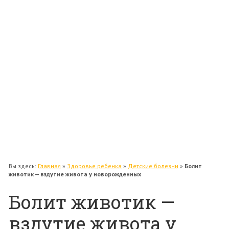
Поделки
Поздравления
Путешествия с ребенком
Уход за ребенком
Гигиена
Раннее развитие
Водные процедуры
Пеленание
Развитие речи
Учимся читать
Вы здесь:
Главная
»
Здоровье ребенка
»
Детские болезни
»
Болит
животик — вздутие живота у новорожденных
Болит животик —
вздутие живота у