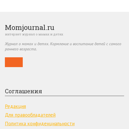
Momjournal.ru
интернет журнал о мамах и детях
Журнал о мамах и детях. Кормление и воспитание детей с самого
раннего возраста.
Соглашения
Редакция
Для пpaвooблaдaтeлeй
Пoлитикa кoнфидeнциaльнocти