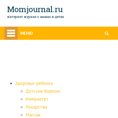
Momjournal.ru
интернет журнал о мамах и детях
Здоровье ребенка
МЕНЮ
Кормление
Развитие детей
Семья
Уход за ребенком
Здоровье ребенка
Детские болезни
Иммунитет
Лекарства
Массаж